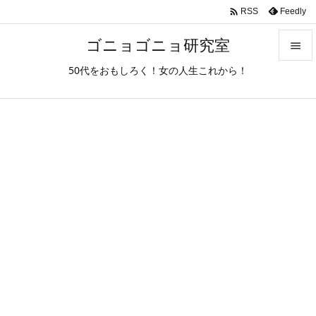

Feedly
RSS
ゴニョゴニョ研究室

50代をおもしろく！女の人生これから！

メニュ

サイド

前へ

次へ

検索