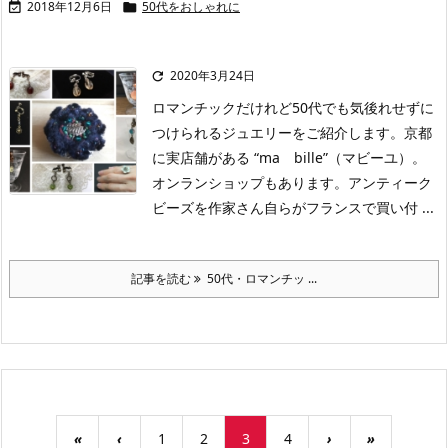
2018年12月6日
50代をおしゃれに


2020年3月24日

ロマンチックだけれど50代でも気後れせずに
つけられるジュエリーをご紹介します。京都
に実店舗がある “ma bille”（マビーユ）。
オンランショップもあります。アンティーク
ビーズを作家さん自らがフランスで買い付 ...
記事を読む
50代・ロマンチッ ...
«
‹
1
2
3
4
›
»