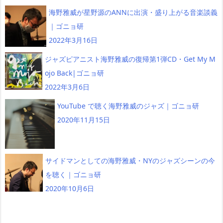
海野雅威が星野源のANNに出演・盛り上がる音楽談義
｜ゴニョ研
2022年3月16日
ジャズピアニスト海野雅威の復帰第1弾CD・Get My M
ojo Back|ゴニョ研
2022年3月6日
YouTube で聴く海野雅威のジャズ｜ゴニョ研
2020年11月15日
サイドマンとしての海野雅威・NYのジャズシーンの今
を聴く｜ゴニョ研
2020年10月6日