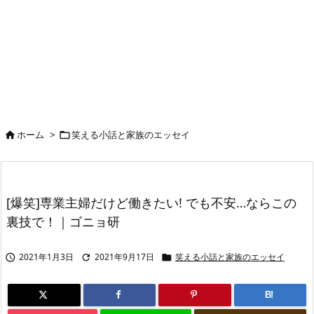
ホーム
>
笑える小話と家族のエッセイ


[爆笑]専業主婦だけど働きたい! でも不安…ならこの
裏技で！｜ゴニョ研
2021年1月3日
2021年9月17日
笑える小話と家族のエッセイ



B!