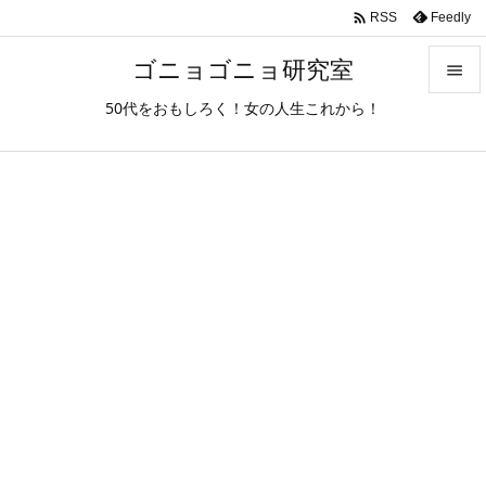

Feedly
RSS
ゴニョゴニョ研究室

50代をおもしろく！女の人生これから！

メニュ

サイド

前へ

次へ

検索