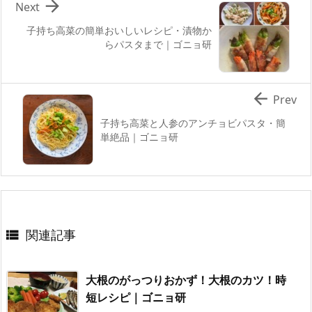

Next
子持ち高菜の簡単おいしいレシピ・漬物か
らパスタまで｜ゴニョ研

Prev
子持ち高菜と人参のアンチョビパスタ・簡
単絶品｜ゴニョ研
関連記事

大根のがっつりおかず！大根のカツ！時
短レシピ｜ゴニョ研