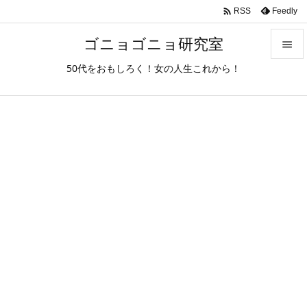

Feedly
RSS
ゴニョゴニョ研究室

50代をおもしろく！女の人生これから！

メニュ

サイド

前へ

次へ

検索