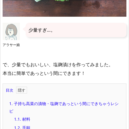
少量すぎ…。
アラサー娘
で、少量でもおいしい、塩麹漬けを作ってみました。
本当に簡単であっという間にできます！
目次
1.
子持ち高菜の漬物・塩麹であっという間にできちゃうレシ
ピ
1.1.
材料
1.2.
手順