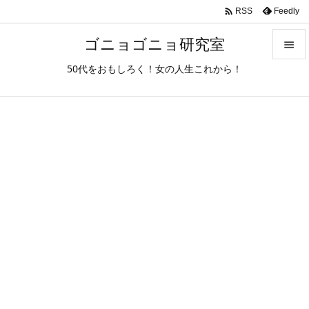

Feedly
RSS
ゴニョゴニョ研究室

50代をおもしろく！女の人生これから！

メニュ

サイド

前へ

次へ

検索