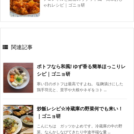
ゃれレシピ｜ゴニョ研
関連記事

ポトフなら和風! ゆず香る簡単ほっこりレ
シピ｜ゴニョ研
寒い日のポトフは最高ですよね。 塩麹漬けにした
鶏手羽元と、里芋や大根やネギをコト ...
炒飯レシピ☆冷蔵庫の野菜何でも来い！
｜ゴニョ研
こんにちは ガッツかよめです。冷蔵庫の中の野
菜、なんかしなびてきたり中途半端な量 ...