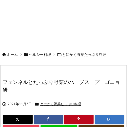
ホーム
>
ヘルシー料理
>
とにかく野菜たっぷり料理



フェンネルとたっぷり野菜のハーブスープ｜ゴニョ
研
2021年11月5日
とにかく野菜たっぷり料理


B!