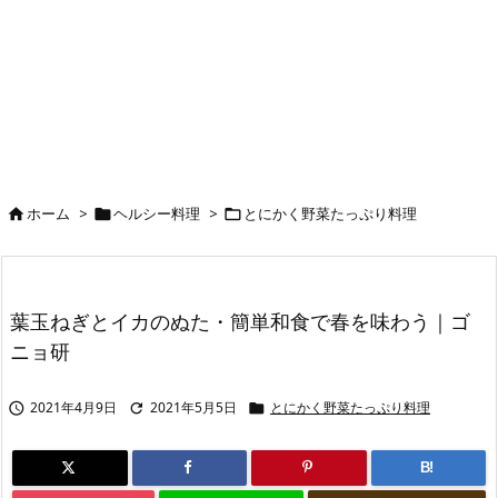
ホーム
>
ヘルシー料理
>
とにかく野菜たっぷり料理



葉玉ねぎとイカのぬた・簡単和食で春を味わう｜ゴ
ニョ研
2021年4月9日
2021年5月5日
とにかく野菜たっぷり料理



B!