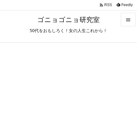

Feedly
RSS
ゴニョゴニョ研究室

50代をおもしろく！女の人生これから！

メニュ

サイド

前へ

次へ

検索