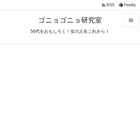

Feedly
RSS
ゴニョゴニョ研究室

50代をおもしろく！女の人生これから！

メニュ

サイド

前へ

次へ

検索