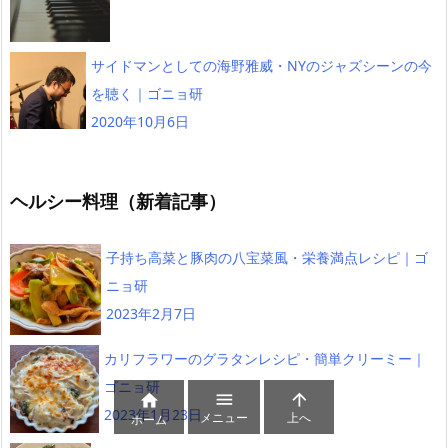
サイドマンとしての海野雅威・NYのジャズシーンの今
を聴く｜ゴニョ研
2020年10月6日
ヘルシー料理（新着記事）
子持ち高菜と豚肉の八宝菜風・栄養満点レシピ｜ゴ
ニョ研
2023年2月7日
カリフラワーのグラタンレシピ・簡単クリーミー｜
ゴニョ研



2023年1月23日
メニュー
上へ
ホーム