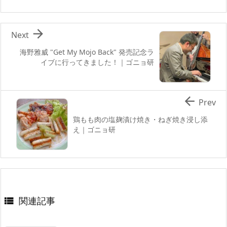

Next
海野雅威 "Get My Mojo Back" 発売記念ラ
イブに行ってきました！｜ゴニョ研

Prev
鶏もも肉の塩麹漬け焼き・ねぎ焼き浸し添
え｜ゴニョ研
関連記事
