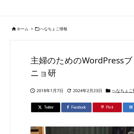
ホーム
>
へなちょこ情報


主婦のためのWordPres
ニョ研
2018年1月7日
2024年2月23日
へなちょこ



Twitter
Facebook
Pin it
B!