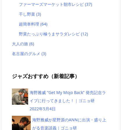
ファーマーズマーケット朝市レシピ
(37)
干し野菜
(3)
超簡単料理
(64)
野菜たっぷり極うまサラダレシピ
(12)
大人の旅
(6)
名古屋のグルメ
(3)
ジャズおすすめ（新着記事）
海野雅威 “Get My Mojo Back” 発売記念ラ
イブに行ってきました！｜ゴニョ研
2022年5月4日
海野雅威が星野源のANNに出演・盛り上
がる音楽談義｜ゴニョ研