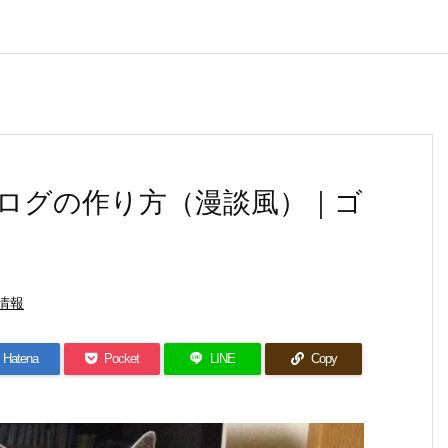
sブログの作り方（漫談風）｜ゴ
情報
Hatena
Pocket
LINE
Copy