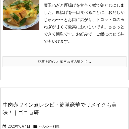
葉玉ねぎと厚揚げを甘辛く煮て卵とじにしま
した。厚揚げを一口食べるごとに、おだしが
じゅわ〜っとお口に広がり、トロットロの玉
ねぎが甘くて最高においしいです。ささっと
できて簡単です。お好みで、ご飯にのせて丼
でもいけます。
記事を読む
葉玉ねぎの卵とじ ...
牛肉赤ワイン煮レシピ・簡単豪華でリメイクも美
味！｜ゴニョ研
2020年6月1日
ヘルシー料理

