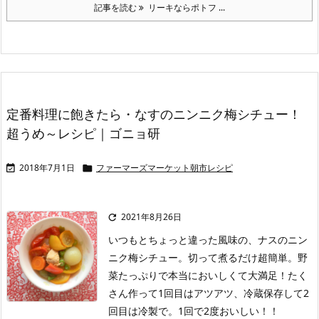
記事を読む
リーキならポトフ ...
定番料理に飽きたら・なすのニンニク梅シチュー！
超うめ～レシピ｜ゴニョ研
2018年7月1日
ファーマーズマーケット朝市レシピ


2021年8月26日

いつもとちょっと違った風味の、ナスのニン
ニク梅シチュー。切って煮るだけ超簡単。野
菜たっぷりで本当においしくて大満足！たく
さん作って1回目はアツアツ、冷蔵保存して2
回目は冷製で。1回で2度おいしい！！