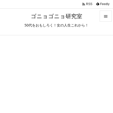

Feedly
RSS
ゴニョゴニョ研究室

50代をおもしろく！女の人生これから！

メニュ

サイド

前へ

次へ

検索