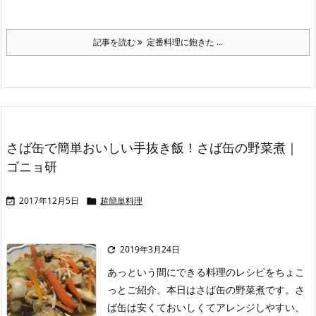
記事を読む
定番料理に飽きた ...
さば缶で簡単おいしい手抜き飯！さば缶の野菜煮｜
ゴニョ研
2017年12月5日
超簡単料理


2019年3月24日

あっという間にできる料理のレシピをちょこ
っとご紹介。本日はさば缶の野菜煮です。さ
ば缶は安くておいしくてアレンジしやすい、