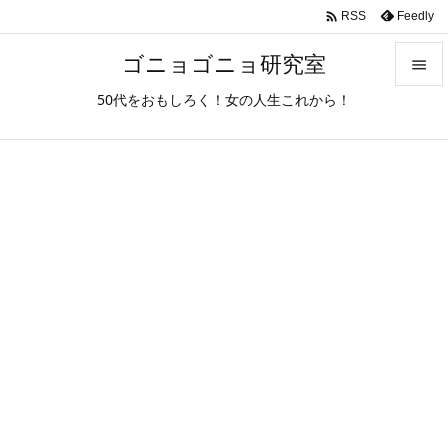

Feedly
RSS
ゴニョゴニョ研究室

50代をおもしろく！女の人生これから！

メニュ

サイド

前へ

次へ

検索