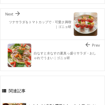

Next
ツナサラダをトマトカップで・可愛さ満喫
｜ゴニョ研

Prev
白なすと水なすの夏真っ盛りサラダ・おし
ゃれでうまい｜ゴニョ研
関連記事
