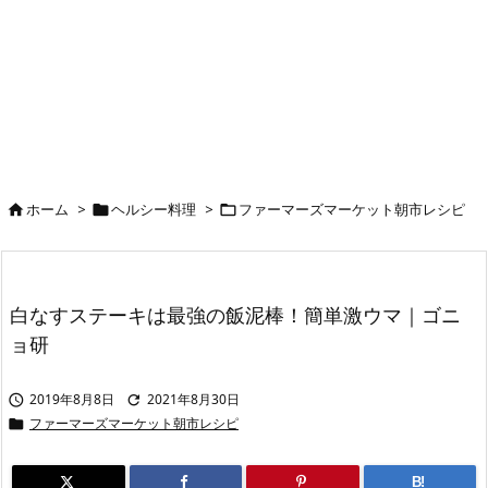
ホーム
>
ヘルシー料理
>
ファーマーズマーケット朝市レシピ



白なすステーキは最強の飯泥棒！簡単激ウマ｜ゴニ
ョ研
2019年8月8日
2021年8月30日


ファーマーズマーケット朝市レシピ

B!