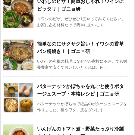
いわしのピザ！簡単おしゃれ！ワインに
ピッタリ｜ゴニョ研
イワシのピザ、ぜひぜひ1度やってみてください。
お家にある材料だけで簡単においしく ...
簡単なのにサクサク旨い！イワシの香草
パン粉焼き！｜ゴニョ研
いわしの和風の料理はなぜだか家族に不評。でも栄
養豊富で安くておいしいとくれば、何 ...
バターナッツかぼちゃを丸ごと使うポタ
ージュスープ・本格レシピ｜ゴニョ研
バターナッツかぼちゃで絶品のポタージュスープを
作りました。種やワタ、皮をダシにす ...
いんげんのトマト煮・野菜たっぷり冷製