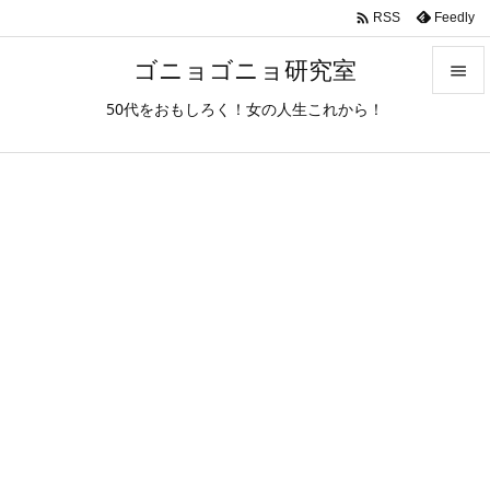

Feedly
RSS
ゴニョゴニョ研究室

50代をおもしろく！女の人生これから！

メニュ

サイド

前へ

次へ

検索