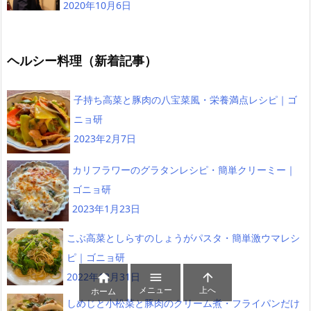
2020年10月6日
ヘルシー料理（新着記事）
子持ち高菜と豚肉の八宝菜風・栄養満点レシピ｜ゴ
ニョ研
2023年2月7日
カリフラワーのグラタンレシピ・簡単クリーミー｜
ゴニョ研
2023年1月23日
こぶ高菜としらすのしょうがパスタ・簡単激ウマレシ
ピ｜ゴニョ研


2022年12月31日

メニュー
上へ
ホーム
しめじと小松菜と豚肉のクリーム煮・フライパンだけ