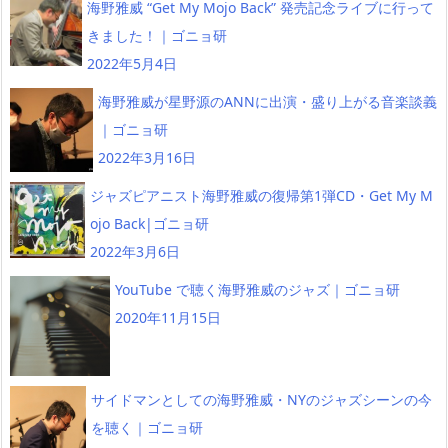
海野雅威 “Get My Mojo Back” 発売記念ライブに行って
きました！｜ゴニョ研
2022年5月4日
海野雅威が星野源のANNに出演・盛り上がる音楽談義
｜ゴニョ研
2022年3月16日
ジャズピアニスト海野雅威の復帰第1弾CD・Get My M
ojo Back|ゴニョ研
2022年3月6日
YouTube で聴く海野雅威のジャズ｜ゴニョ研
2020年11月15日
サイドマンとしての海野雅威・NYのジャズシーンの今
を聴く｜ゴニョ研