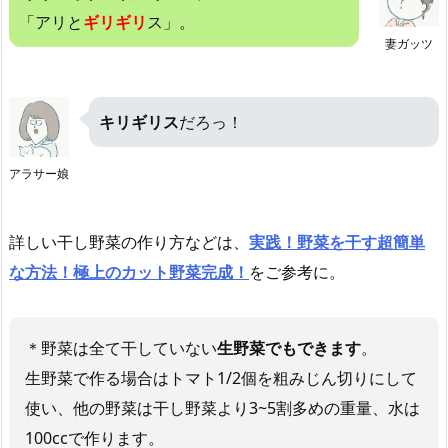
「アリと
ギリギリ
ス」。
妻ガッツ
キリギリス
だろっ！
アラサー娘
詳しい干し野菜の作り方などは、
実践！野菜を干す超簡単
な方法！極上のカット野菜完成！
をご参考に。
＊野菜は全て干していない
生野菜でもできます
。
生野菜で作る場合はトマト1/2個を粗みじん切りにして
使い、他の野菜は干し野菜より3~5割多めの重量、水は
100ccで作ります。