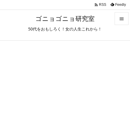

Feedly
RSS
ゴニョゴニョ研究室

50代をおもしろく！女の人生これから！

メニュ

サイド

前へ

次へ

検索