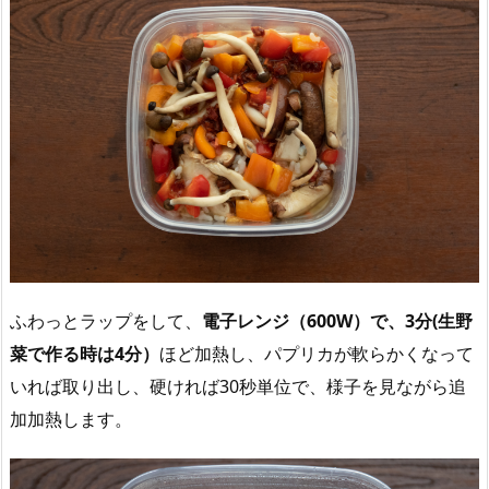
ふわっとラップをして、
電子レンジ（600W）で、3分(生野
菜で作る時は4分）
ほど加熱し、パプリカが軟らかくなって
いれば取り出し、硬ければ30秒単位で、様子を見ながら追
加加熱します。