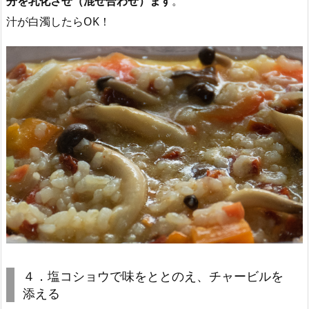
分を乳化させ（混ぜ合わせ）ます
。
汁が白濁したらOK！
４．塩コショウで味をととのえ、チャービルを
添える