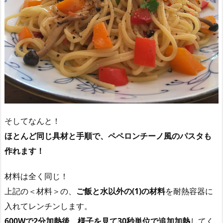
そしてなんと！
ほとんど同じ具材と手順で、ペペロンチーノ風のパスタも
作れます！
材料は全く同じ！
上記の＜材料＞の、
ご飯と水以外の(1)の材料
を耐熱容器に
入れてレンチンします。
600Wで2分加熱後、様子を見て30秒単位で追加加熱
してく