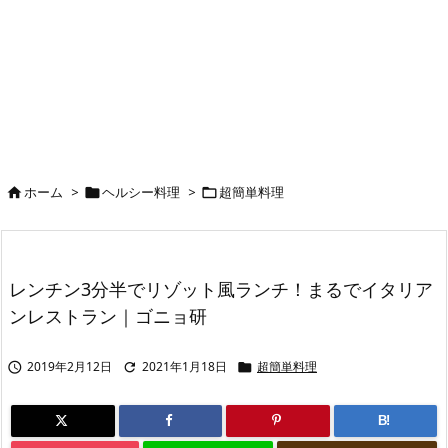
ホーム
>
ヘルシー料理
>
超簡単料理



レンチン3分半でリゾット風ランチ！まるでイタリア
ンレストラン｜ゴニョ研
2019年2月12日
2021年1月18日
超簡単料理



B!