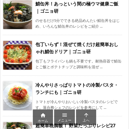
鯖缶丼！あっという間の極ウマ健康ご飯
｜ゴニョ研
のせるだけ5分でできる絶品めんたい鯖缶丼をはじ
め、いろんな鯖缶丼のレシピをご紹介 ...
包丁いらず！混ぜて焼くだけ超簡単おし
ゃれ鯖缶ドリア｜ゴニョ研
包丁もフライパンも鍋も不要です。耐熱容器で鯖缶
とご飯とポテトチップと調味料を混ぜ ...
冷んやりさっぱりトマトの冷製パスタ・
ランチにも｜ゴニョ研
トマトが冷んやりおいしい冷製パスタのレシピで
す。落合務シェフのレシピを参考にして ...



メニュー
上へ
ホーム
超簡単晩御飯！ 野菜たっぷりレシピ27