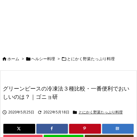
ホーム
>
ヘルシー料理
>
とにかく野菜たっぷり料理



グリーンピースの冷凍法３種比較・一番便利でおい
しいのは？｜ゴニョ研
2020年5月25日
2022年5月18日
とにかく野菜たっぷり料理



B!