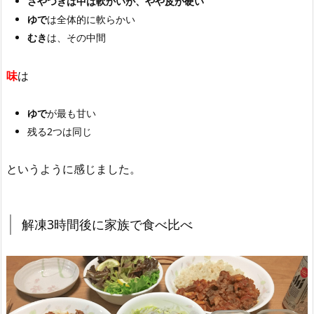
さやつきは中は軟かいが、やや皮が硬い
ゆで
は全体的に軟らかい
むき
は、その中間
味
は
ゆで
が最も甘い
残る2つは同じ
というように感じました。
解凍3時間後に家族で食べ比べ