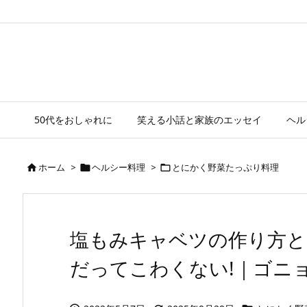
50代をおしゃれに
笑える小話と家族のエッセイ
ヘル
ホーム
>
ヘルシー料理
>
とにかく野菜たっぷり料理



塩もみキャベツの作り方と
だってこわくない!｜ゴニ