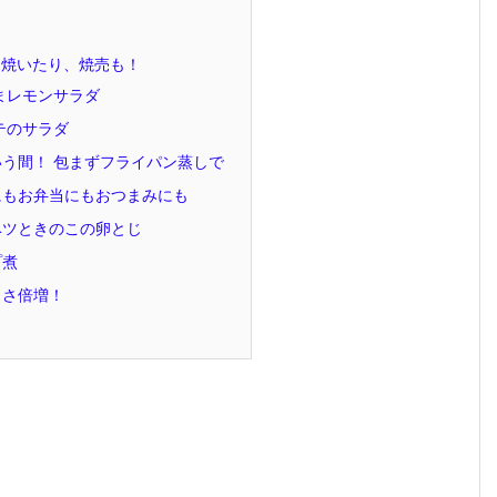
焼いたり、焼売も！
まレモンサラダ
テのサラダ
う間！ 包まずフライパン蒸しで
にもお弁当にもおつまみにも
ベツときのこの卵とじ
プ煮
しさ倍増！