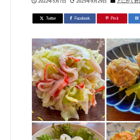
2022年5月7日
2025年9月29日
とにかく野



Twitter
Facebook
Pin it
B!