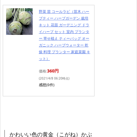
野菜 苗 コールラビ（苗木 ハー
ブティー ハーブガーデン 栽培
キット 花苗 ガーデニング ドラ
イハーブ セット 室内 プランタ
ー 寄せ植え ティーバッグ オー
ガニック ハーブウォーター 乾
燥 料理 プランター 家庭菜園 キ
ット）
360円
価格:
(2021/4/8 06:20時点)
感想(0件)
かわいい色の黄金（こがね）かぶ