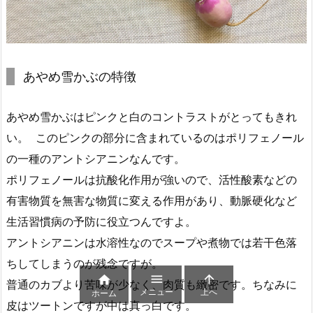
あやめ雪かぶの特徴
あやめ雪かぶはピンクと白のコントラストがとってもきれ
い。 このピンクの部分に含まれているのはポリフェノール
の一種のアントシアニンなんです。
ポリフェノールは抗酸化作用が強いので、活性酸素などの
有害物質を無害な物質に変える作用があり、動脈硬化など
生活習慣病の予防に役立つんですよ。
アントシアニンは水溶性なのでスープや煮物では若干色落
ちしてしまうのが残念ですが。



普通のカブより苦味が少なく、肉質も緻密です。ちなみに
メニュー
上へ
ホーム
皮はツートンですが中は真っ白です。