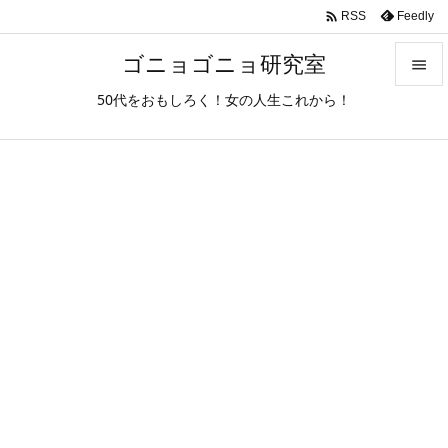

Feedly
RSS
ゴニョゴニョ研究室

50代をおもしろく！女の人生これから！

メニュ

サイド

前へ

次へ

検索