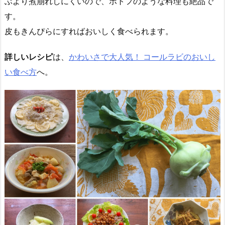
ぶより煮崩れしにくいので、ポトフのような料理も絶品で
す。
皮もきんぴらにすればおいしく食べられます。
詳しいレシピ
は、
かわいさで大人気！ コールラビのおいし
い食べ方
へ。