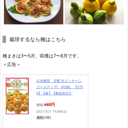
栽培するなら種はこちら
種まきは3〜5月、収穫は7〜8月です。
＜広告＞
日光種苗 交配 丸ズッキーニ
ゴールディ F1 約5粒 【275
0】【春】【郵送対応】
440円
価格:
(2021/3/21 19:36時点)
感想(1件)